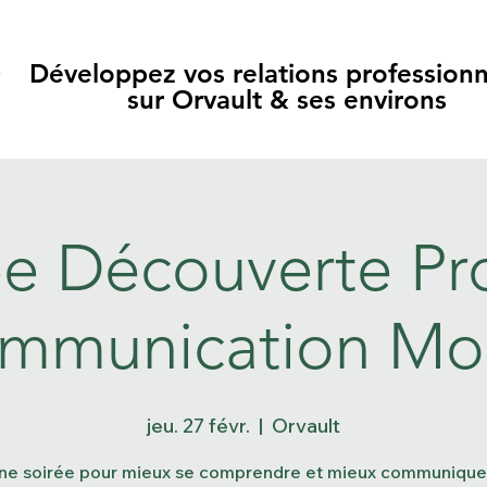
Développez vos relations professionn
Développez vos relations professionn
sur Orvault & ses environs
sur Orvault & ses environs
ée Découverte Pr
mmunication Mo
jeu. 27 févr.
  |  
Orvault
ne soirée pour mieux se comprendre et mieux communiquer