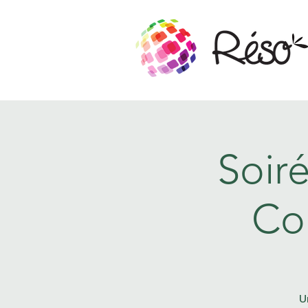
Soir
Co
U