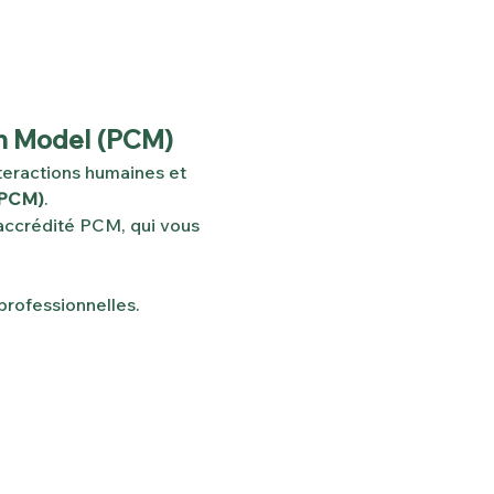
on Model (PCM)
eractions humaines et 
(PCM)
.
accrédité PCM, qui vous 
 professionnelles.