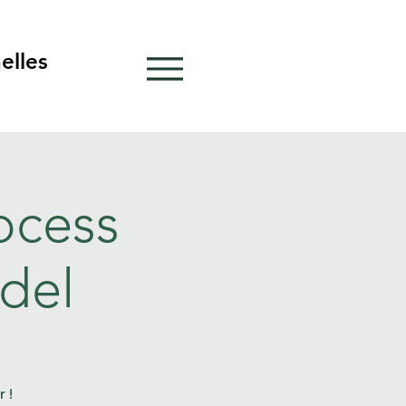
elles
elles
ocess
del
 !